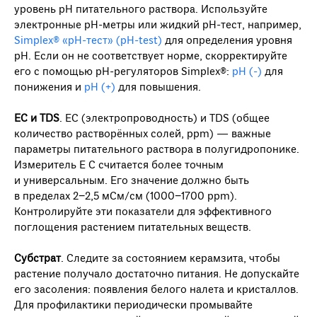
уровень pH питательного раствора. Используйте
электронные рН-метры или жидкий рН-тест, например,
Simplex® «pH-тест» (pH-test)
для определения уровня
pH. Если он не соответствует норме, скорректируйте
его с помощью рН-регуляторов Simplex®:
pH (-)
для
понижения и
рН (+)
для повышения.
ЕС и TDS
. ЕС (электропроводность) и TDS (общее
количество растворённых солей, ppm) — важные
параметры питательного раствора в полугидропонике.
Измеритель Е С считается более точным
и универсальным. Его значение должно быть
в пределах 2−2,5 мСм/см (1000−1700 ppm).
Контролируйте эти показатели для эффективного
поглощения растением питательных веществ.
Субстрат
. Следите за состоянием керамзита, чтобы
растение получало достаточно питания. Не допускайте
его засоления: появления белого налета и кристаллов.
Для профилактики периодически промывайте